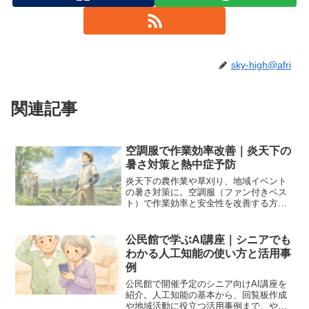
sky-high@afri
関連記事
空調服で作業効率改善｜炎天下の
暑さ対策と熱中症予防
炎天下の農作業や草刈り、地域イベント
の暑さ対策に。空調服（ファン付きベス
ト）で作業効率と安全性を改善する方法
を、実体験をもとに解説します。
公民館で学ぶAI講座｜シニアでも
わかる人工知能の使い方と活用事
例
公民館で開催予定のシニア向けAI講座を
紹介。人工知能の基本から、回覧板作成
や地域活動に役立つ活用事例まで、やさ