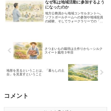
す。
なぜ私は地域活動に参加するよう
になったのか
地方公務員から地域コンサルタントへ。
ソフトボールチームへの参加や地域役員
の経験、そしてウォークラリーでの「圧
力鍋事件」をきっかけに、地域活動が私
のキャリアを大きく変えました。現場で
培った経験を基に、地域課題の解決に伴
走する理由をお伝えします。
さつまいもの栽培は土作りから～シルク
スイート栽培３年目
地形を見るということは、「暮らしの土
台」を見直すということ
コメント