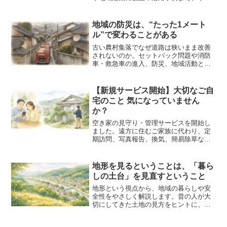
しく解説します。初心者でも安心して学
べる内容です。
地域の防災は、“たった1メート
ル”で変わることがある
古い農村集落でなぜ道路は狭いまま改善
されないのか。セットバック問題や消防
車・救急車の進入、防災、地域活動との
関係を、地域密着の視点からわかりやす
く解説します。
【新規サービス開始】大切なご自
宅のこと 気になっていません
か？
空き家の見守り・管理サービスを開始し
ました。遠方に住むご家族に代わり、定
期訪問、写真報告、換気、簡易除草など
を実施。地域密着だからできる安心の空
き家管理をご提供します。
地形を見るということは、「暮ら
しの土台」を見直すということ
地形という視点から、地域の暮らしや安
全性をやさしく解説します。昔の人が大
切にしてきた土地の見方をヒントに、こ
れからの地域との関わり方や安心な住ま
いの考え方をわかりやすくお伝えしま